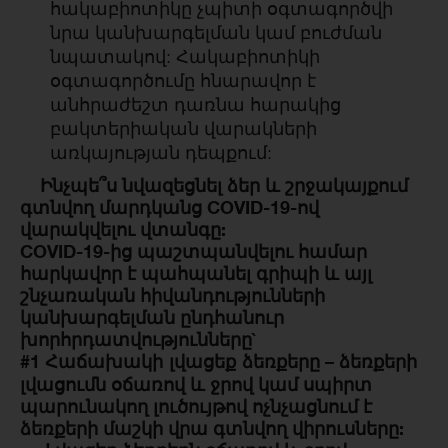
հակաբիոտիկը չպիտի օգտագործվի
նրա կանխարգելման կամ բուժման
նպատակով: Հակաբիոտիկի
օգտագործումը հնարավոր է
անհրաժեշտ դառնա հարակից
բակտերիական վարակների
առկայության դեպքում:
Ինչպե՞ս նվազեցնել ձեր և շրջակայքում
գտնվող մարդկանց COVID-19-ով
վարակվելու վտանգը:
COVID-19-ից պաշտպանվելու համար
հարկավոր է պահպանել գրիպի և այլ
շնչառական հիվանդությունների
կանխարգելման ընդհանուր
խորհրդատվությունները`
#1
Հաճախակի լվացեք ձեռքերը
– ձեռքերի
լվացումն օճառով և ջրով կամ սպիրտ
պարունակող լուծույթով ոչնչացնում է
ձեռքերի մաշկի վրա գտնվող վիրուսները: