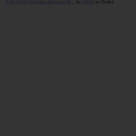
Ի՞նչ է նոր կորոնավիրուսը (C…
OSGF
by
on Scribd