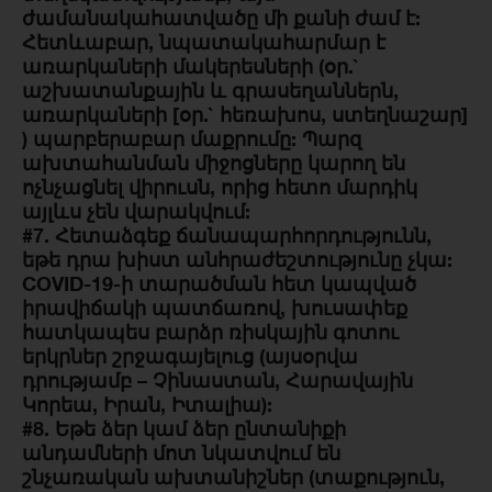
ժամանակահատվածը մի քանի ժամ է:
Հետևաբար, նպատակահարմար է
առարկաների մակերեսների (օր.`
աշխատանքային և գրասեղաններն,
առարկաների [օր.` հեռախոս, ստեղնաշար]
) պարբերաբար մաքրումը: Պարզ
ախտահանման միջոցները կարող են
ոչնչացնել վիրուսն, որից հետո մարդիկ
այլևս չեն վարակվում:
#7. Հետաձգեք ճանապարհորդությունն,
եթե դրա խիստ անհրաժեշտությունը չկա:
COVID-19-ի տարածման հետ կապված
իրավիճակի պատճառով, խուսափեք
հատկապես բարձր ռիսկային գոտու
երկրներ շրջագայելուց (այսօրվա
դրությամբ – Չինաստան, Հարավային
Կորեա, Իրան, Իտալիա):
#8. Եթե ձեր կամ ձեր ընտանիքի
անդամների մոտ նկատվում են
շնչառական ախտանիշներ (տաքություն,