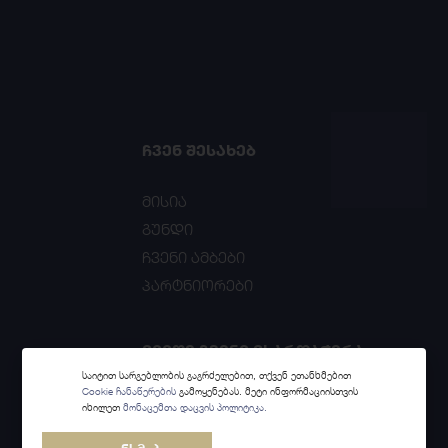
ᲩᲕᲔᲜ ᲨᲔᲡᲐᲮᲔᲑ
მისია
გუნდი
ჩვენი ამბები
პარტნიორები
ᲛᲘᲘᲦᲔ ᲩᲕᲔᲜᲘ ᲛᲮᲐᲠᲓᲐᲭᲔᲠᲐ
საიტით სარგებლობის გაგრძელებით, თქვენ ეთანხმებით
Cookie ჩანაწერების
გამოყენებას. მეტი ინფორმაციისთვის
კონკურსი
იხილეთ
მონაცემთა დაცვის პოლიტიკა.
პროგრამები / პროექტები