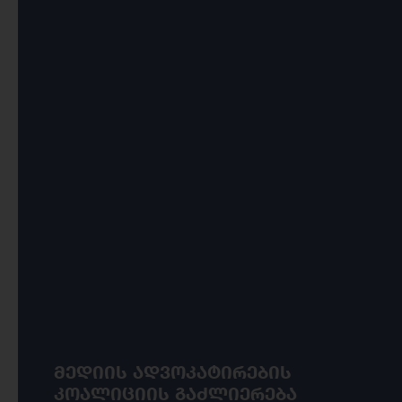
პროექტი მიზნად ისახავს, ხელი
შეუწყოს საქართველოს
ევროკავშირთან დაახლოებას,
საზოგადოების ფართო ჩართულობითა
და თანამშრომლობით.
მედიის ადვოკატირების
კოალიციის გაძლიერება