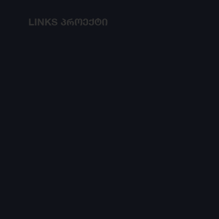
LINKS პროექტი
პროექტი მიზნად ისახავს ცოდნისა და
უნარების განვითარებასა და
დასაქმების ხელშეწყობას.