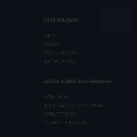
ᲩᲕᲔᲜ ᲨᲔᲡᲐᲮᲔᲑ
მისია
გუნდი
ჩვენი ამბები
პარტნიორები
ᲛᲘᲘᲦᲔ ᲩᲕᲔᲜᲘ ᲛᲮᲐᲠᲓᲐᲭᲔᲠᲐ
კონკურსი
პროგრამები / პროექტები
კონსულტაცია
ონლაინ განაცხადი