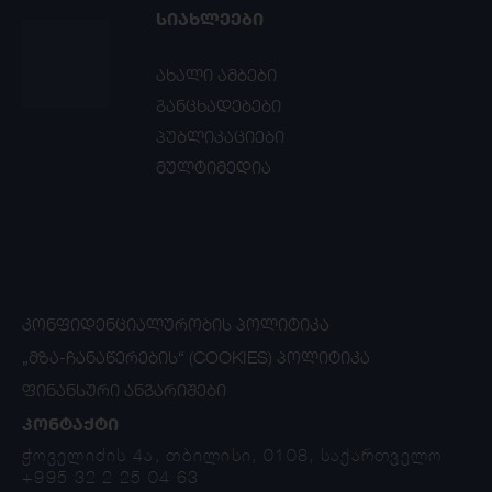
ᲡᲘᲐᲮᲚᲔᲔᲑᲘ
ახალი ამბები
განცხადებები
პუბლიკაციები
მულტიმედია
ᲙᲝᲜᲤᲘᲓᲔᲜᲪᲘᲐᲚᲣᲠᲝᲑᲘᲡ ᲞᲝᲚᲘᲢᲘᲙᲐ
„ᲛᲖᲐ-ᲩᲐᲜᲐᲬᲔᲠᲔᲑᲘᲡ“ (COOKIES) ᲞᲝᲚᲘᲢᲘᲙᲐ
ᲤᲘᲜᲐᲜᲡᲣᲠᲘ ᲐᲜᲒᲐᲠᲘᲨᲔᲑᲘ
ᲙᲝᲜᲢᲐᲥᲢᲘ
ჭოველიძის 4ა, თბილისი, 0108, საქართველო
+995 32 2 25 04 63