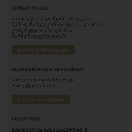
ᲙᲝᲜᲡᲣᲚᲢᲐᲪᲘᲐ
სასურველია, ფონდში პროექტის
შემოტანამდე კონსულტაცია გაიაროთ
კონკრეტული პროგრამის
წარმომადგენლებთან.
ᲒᲐᲘᲐᲠᲔ ᲙᲝᲜᲡᲣᲚᲢᲐᲪᲘᲐ
ᲛᲮᲐᲠᲓᲐᲭᲔᲠᲘᲚᲘ ᲞᲠᲝᲔᲥᲢᲔᲑᲘ
ფონდის დაფინანსებული
პროექტების ბაზა.
ᲒᲐᲔᲪᲐᲜᲘ ᲞᲠᲝᲔᲥᲢᲔᲑᲡ
სიახლეები
ევროპულმა სასამართლომ 5