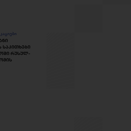
კაციები
ᲐᲜᲘ
 ᲡᲐᲙᲘᲗᲮᲔᲑᲘ
ᲝᲨᲘ ᲠᲣᲡᲣᲚ-
ᲝᲛᲘᲡ