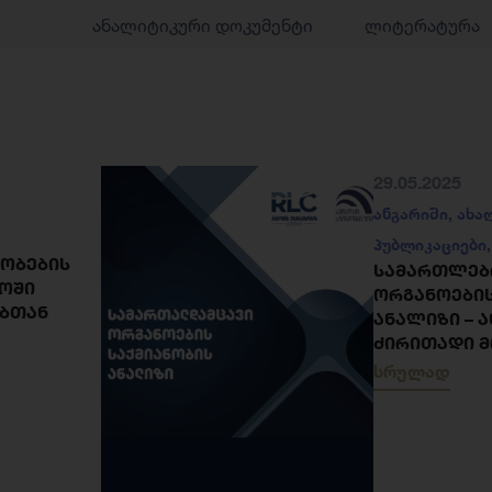
ანალიტიკური დოკუმენტი
ლიტერატურა
29.05.2025
ანგარიში
,
ახა
პუბლიკაციები
ᲧᲝᲑᲔᲑᲘᲡ
ᲡᲐᲛᲐᲠᲗᲚᲔᲑ
ᲝᲨᲘ
ᲝᲠᲒᲐᲜᲝᲔᲑᲘᲡ
ᲔᲑᲗᲐᲜ
ᲐᲜᲐᲚᲘᲖᲘ – 
ᲫᲘᲠᲘᲗᲐᲓᲘ Მ
სრულად