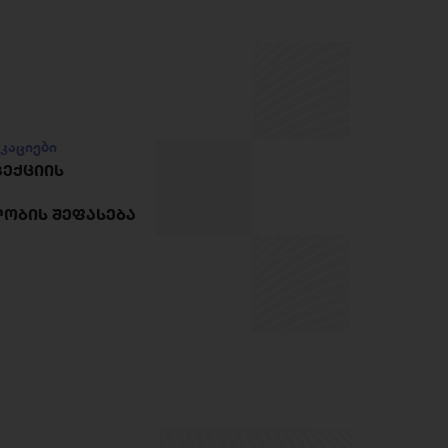
კაციები
ᲞᲔᲥᲪᲘᲘᲡ
ᲝᲑᲘᲡ ᲨᲔᲤᲐᲡᲔᲑᲐ