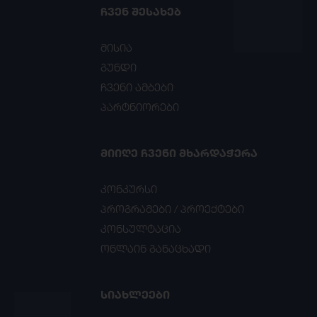
ᲩᲕᲔᲜ ᲨᲔᲡᲐᲮᲔᲑ
მისია
გუნდი
ჩვენი ამბები
პარტნიორები
ᲛᲘᲘᲦᲔ ᲩᲕᲔᲜᲘ ᲛᲮᲐᲠᲓᲐᲭᲔᲠᲐ
კონკურსი
პროგრამები / პროექტები
კონსულტაცია
ონლაინ განაცხადი
ᲡᲘᲐᲮᲚᲔᲔᲑᲘ