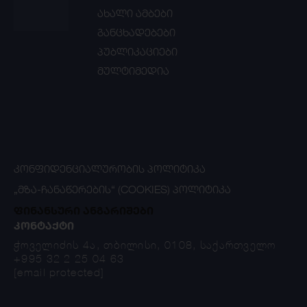
ახალი ამბები
განცხადებები
პუბლიკაციები
მულტიმედია
ᲙᲝᲜᲤᲘᲓᲔᲜᲪᲘᲐᲚᲣᲠᲝᲑᲘᲡ ᲞᲝᲚᲘᲢᲘᲙᲐ
„ᲛᲖᲐ-ᲩᲐᲜᲐᲬᲔᲠᲔᲑᲘᲡ“ (COOKIES) ᲞᲝᲚᲘᲢᲘᲙᲐ
ფინანსური ანგარიშები
ᲙᲝᲜᲢᲐᲥᲢᲘ
ჭოველიძის 4ა, თბილისი, 0108, საქართველო
+995 32 2 25 04 63
[email protected]