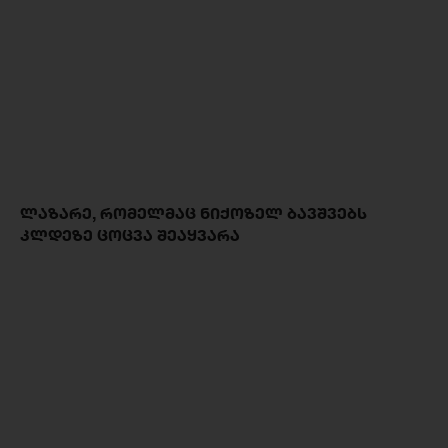
ᲚᲐᲖᲐᲠᲔ, ᲠᲝᲛᲔᲚᲛᲐᲪ ᲜᲘᲥᲝᲖᲔᲚ ᲑᲐᲕᲨᲕᲔᲑᲡ
ᲙᲚᲓᲔᲖᲔ ᲪᲝᲪᲕᲐ ᲨᲔᲐᲧᲕᲐᲠᲐ