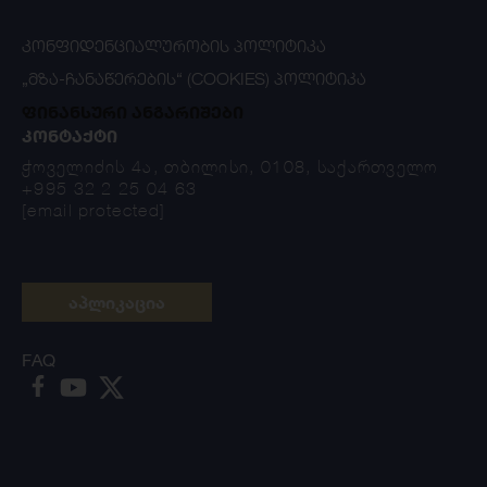
ᲙᲝᲜᲤᲘᲓᲔᲜᲪᲘᲐᲚᲣᲠᲝᲑᲘᲡ ᲞᲝᲚᲘᲢᲘᲙᲐ
„ᲛᲖᲐ-ᲩᲐᲜᲐᲬᲔᲠᲔᲑᲘᲡ“ (COOKIES) ᲞᲝᲚᲘᲢᲘᲙᲐ
ფინანსური ანგარიშები
ᲙᲝᲜᲢᲐᲥᲢᲘ
ჭოველიძის 4ა, თბილისი, 0108, საქართველო
+995 32 2 25 04 63
[email protected]
აპლიკაცია
FAQ