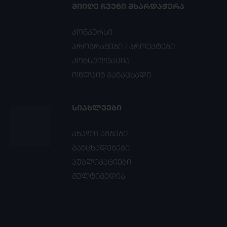
ᲛᲘᲘᲦᲔ ᲩᲕᲔᲜᲘ ᲛᲮᲐᲠᲓᲐᲭᲔᲠᲐ
კონკურსი
პროგრამები / პროექტები
კონსულტაცია
ონლაინ განაცხადი
ᲡᲘᲐᲮᲚᲔᲔᲑᲘ
ახალი ამბები
განცხადებები
პუბლიკაციები
მულტიმედია