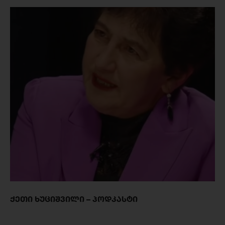
ᲥᲔᲗᲘ ᲮᲣᲪᲘᲨᲕᲘᲚᲘ – ᲞᲝᲓᲙᲐᲡᲢᲘ