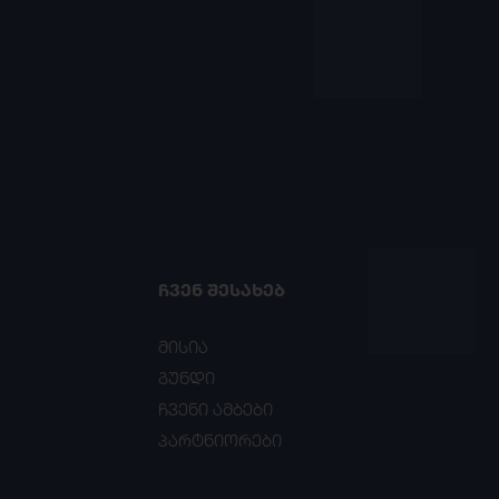
ᲩᲕᲔᲜ ᲨᲔᲡᲐᲮᲔᲑ
მისია
გუნდი
ჩვენი ამბები
პარტნიორები