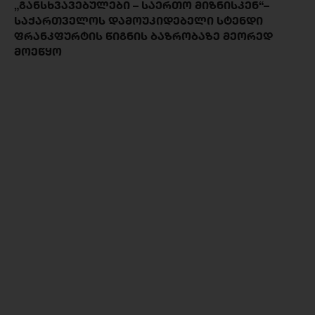
„ᲒᲐᲜᲡᲮᲕᲐᲕᲔᲑᲣᲚᲔᲑᲘ – ᲡᲐᲔᲠᲗᲝ ᲛᲘᲖᲜᲘᲡᲙᲔᲜ“–
ᲡᲐᲥᲐᲠᲗᲕᲔᲚᲝᲡ ᲓᲐᲛᲝᲣᲙᲘᲓᲔᲑᲔᲚᲘ ᲡᲢᲔᲜᲓᲘ
ᲤᲠᲐᲜᲙᲤᲣᲠᲢᲘᲡ ᲬᲘᲒᲜᲘᲡ ᲑᲐᲖᲠᲝᲑᲐᲖᲔ ᲛᲔᲝᲠᲔᲓ
ᲛᲝᲔᲬᲧᲝ