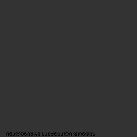
ᲘᲜᲙᲚᲣᲖᲘᲣᲠᲘ ᲡᲞᲔᲥᲢᲐᲙᲚᲘ ᲤᲝᲜᲓᲘᲡ