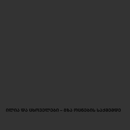
ᲘᲚᲘᲐ ᲓᲐ ᲪᲮᲝᲕᲔᲚᲔᲑᲘ – ᲒᲖᲐ ᲝᲪᲜᲔᲑᲘᲡ ᲡᲐᲥᲛᲔᲛᲓᲔ