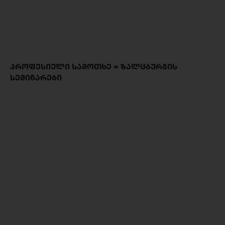
ᲞᲠᲝᲤᲔᲡᲘᲣᲚᲘ ᲡᲐᲛᲝᲗᲮᲔ = ᲖᲐᲚᲪᲑᲣᲠᲒᲘᲡ
ᲡᲔᲛᲘᲜᲐᲠᲔᲑᲘ