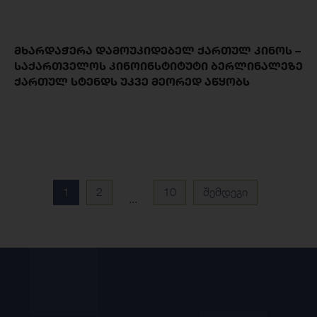
ᲛᲮᲐᲠᲓᲐᲭᲔᲠᲐ ᲓᲐᲛᲝᲣᲙᲘᲓᲔᲑᲔᲚ ᲥᲐᲠᲗᲣᲚ ᲙᲘᲜᲝᲡ –
ᲡᲐᲥᲐᲠᲗᲕᲔᲚᲝᲡ ᲙᲘᲜᲝᲘᲜᲡᲢᲘᲢᲣᲢᲘ ᲑᲔᲠᲚᲘᲜᲐᲚᲔᲖᲔ
ᲥᲐᲠᲗᲣᲚ ᲡᲢᲔᲜᲓᲡ ᲣᲙᲕᲔ ᲛᲔᲝᲠᲔᲓ ᲐᲬᲧᲝᲑᲡ
1
2
10
შემდეგი
...