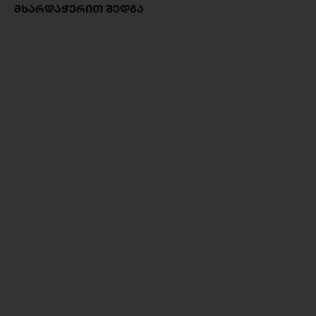
ᲛᲮᲐᲠᲓᲐᲭᲔᲠᲘᲗ ᲨᲔᲓᲒᲐ