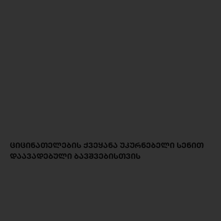
ᲪᲘᲪᲘᲜᲐᲗᲔᲚᲔᲑᲘᲡ ᲥᲕᲔᲧᲐᲜᲐ ᲣᲙᲣᲠᲜᲔᲑᲔᲚᲘ ᲡᲔᲜᲘᲗ
ᲓᲐᲐᲕᲐᲓᲔᲑᲣᲚᲘ ᲑᲐᲕᲨᲕᲔᲑᲘᲡᲗᲕᲘᲡ