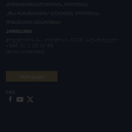
ᲙᲝᲜᲤᲘᲓᲔᲜᲪᲘᲐᲚᲣᲠᲝᲑᲘᲡ ᲞᲝᲚᲘᲢᲘᲙᲐ
„ᲛᲖᲐ-ᲩᲐᲜᲐᲬᲔᲠᲔᲑᲘᲡ“ (COOKIES) ᲞᲝᲚᲘᲢᲘᲙᲐ
ᲤᲘᲜᲐᲜᲡᲣᲠᲘ ᲐᲜᲒᲐᲠᲘᲨᲔᲑᲘ
ᲙᲝᲜᲢᲐᲥᲢᲘ
ჭოველიძის 4ა, თბილისი, 0108, საქართველო
+995 32 2 25 04 63
[email protected]
აპლიკაცია
FAQ