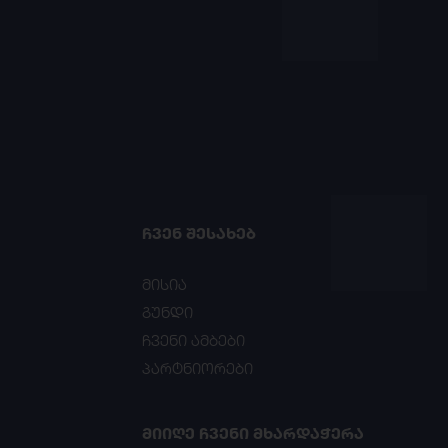
ᲩᲕᲔᲜ ᲨᲔᲡᲐᲮᲔᲑ
მისია
გუნდი
ჩვენი ამბები
პარტნიორები
ᲛᲘᲘᲦᲔ ᲩᲕᲔᲜᲘ ᲛᲮᲐᲠᲓᲐᲭᲔᲠᲐ