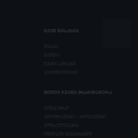
ᲩᲕᲔᲜ ᲨᲔᲡᲐᲮᲔᲑ
მისია
გუნდი
ჩვენი ამბები
პარტნიორები
ᲛᲘᲘᲦᲔ ᲩᲕᲔᲜᲘ ᲛᲮᲐᲠᲓᲐᲭᲔᲠᲐ
კონკურსი
პროგრამები / პროექტები
კონსულტაცია
ონლაინ განაცხადი