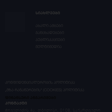
ᲡᲘᲐᲮᲚᲔᲔᲑᲘ
ახალი ამბები
განცხადებები
პუბლიკაციები
მულტიმედია
ᲙᲝᲜᲤᲘᲓᲔᲜᲪᲘᲐᲚᲣᲠᲝᲑᲘᲡ ᲞᲝᲚᲘᲢᲘᲙᲐ
„ᲛᲖᲐ-ᲩᲐᲜᲐᲬᲔᲠᲔᲑᲘᲡ“ (COOKIES) ᲞᲝᲚᲘᲢᲘᲙᲐ
ფინანსური ანგარიშები
ᲙᲝᲜᲢᲐᲥᲢᲘ
ჭოველიძის 4ა, თბილისი, 0108, საქართველო