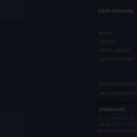
ᲩᲕᲔᲜ ᲨᲔᲡᲐᲮᲔᲑ
მისია
გუნდი
ჩვენი ამბები
პარტნიორები
ᲙᲝᲜᲤᲘᲓᲔᲜᲪᲘᲐᲚ
„ᲛᲖᲐ-ᲩᲐᲜᲐᲬᲔᲠᲔᲑ
ფინანსური ან
ᲙᲝᲜᲢᲐᲥᲢᲘ
ჭოველიძის 4ა
+995 32 2 25 0
[email protected