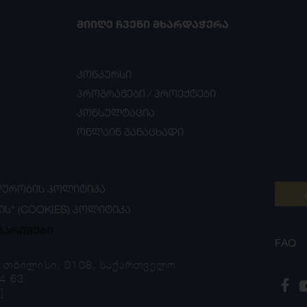
ᲛᲘᲘᲦᲔ ᲩᲕᲔᲜᲘ ᲛᲮᲐᲠᲓᲐᲭᲔᲠᲐ
კონკურსი
პროგრამები / პროექტები
კონსულტაცია
ონლაინ განაცხადი
ᲣᲠᲝᲑᲘᲡ ᲞᲝᲚᲘᲢᲘᲙᲐ
ᲘᲡ“ (COOKIES) ᲞᲝᲚᲘᲢᲘᲙᲐ
გარიშები
FAQ
, თბილისი, 0108, საქართველო
4 63
]