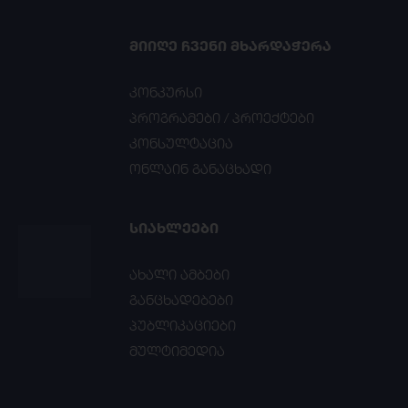
ᲛᲘᲘᲦᲔ ᲩᲕᲔᲜᲘ ᲛᲮᲐᲠᲓᲐᲭᲔᲠᲐ
კონკურსი
პროგრამები / პროექტები
კონსულტაცია
ონლაინ განაცხადი
ᲡᲘᲐᲮᲚᲔᲔᲑᲘ
ახალი ამბები
განცხადებები
პუბლიკაციები
მულტიმედია