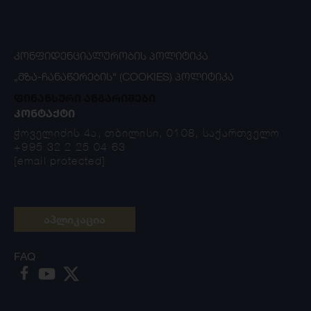
ᲙᲝᲜᲤᲘᲓᲔᲜᲪᲘᲐᲚᲣᲠᲝᲑᲘᲡ ᲞᲝᲚᲘᲢᲘᲙᲐ
„ᲛᲖᲐ-ᲩᲐᲜᲐᲬᲔᲠᲔᲑᲘᲡ“ (COOKIES) ᲞᲝᲚᲘᲢᲘᲙᲐ
ფინანსური ანგარიშები
ᲙᲝᲜᲢᲐᲥᲢᲘ
ჭოველიძის 4ა, თბილისი, 0108, საქართველო
+995 32 2 25 04 63
[email protected]
აპლიკაცია
FAQ