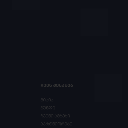
ᲩᲕᲔᲜ ᲨᲔᲡᲐᲮᲔᲑ
მისია
გუნდი
ჩვენი ამბები
პარტნიორები