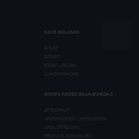
ᲩᲕᲔᲜ ᲨᲔᲡᲐᲮᲔᲑ
მისია
გუნდი
ჩვენი ამბები
პარტნიორები
ᲛᲘᲘᲦᲔ ᲩᲕᲔᲜᲘ ᲛᲮᲐᲠᲓᲐᲭᲔᲠᲐ
კონკურსი
პროგრამები / პროექტები
კონსულტაცია
ონლაინ განაცხადი