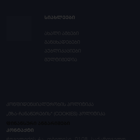
ᲡᲘᲐᲮᲚᲔᲔᲑᲘ
ახალი ამბები
განცხადებები
პუბლიკაციები
მულტიმედია
ᲙᲝᲜᲤᲘᲓᲔᲜᲪᲘᲐᲚᲣᲠᲝᲑᲘᲡ ᲞᲝᲚᲘᲢᲘᲙᲐ
„ᲛᲖᲐ-ᲩᲐᲜᲐᲬᲔᲠᲔᲑᲘᲡ“ (COOKIES) ᲞᲝᲚᲘᲢᲘᲙᲐ
ფინანსური ანგარიშები
ᲙᲝᲜᲢᲐᲥᲢᲘ
ჭოველიძის 4ა, თბილისი, 0108, საქართველო