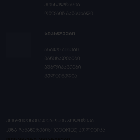
კონსულტაცია
ონლაინ განაცხადი
ᲡᲘᲐᲮᲚᲔᲔᲑᲘ
ახალი ამბები
განცხადებები
პუბლიკაციები
მულტიმედია
ᲙᲝᲜᲤᲘᲓᲔᲜᲪᲘᲐᲚᲣᲠᲝᲑᲘᲡ ᲞᲝᲚᲘᲢᲘᲙᲐ
„ᲛᲖᲐ-ᲩᲐᲜᲐᲬᲔᲠᲔᲑᲘᲡ“ (COOKIES) ᲞᲝᲚᲘᲢᲘᲙᲐ
ფინანსური ანგარიშები