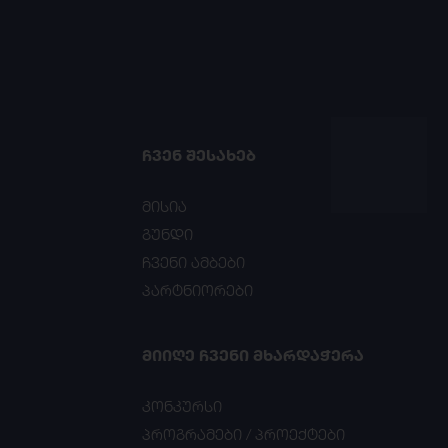
ᲩᲕᲔᲜ ᲨᲔᲡᲐᲮᲔᲑ
მისია
გუნდი
ჩვენი ამბები
პარტნიორები
ᲛᲘᲘᲦᲔ ᲩᲕᲔᲜᲘ ᲛᲮᲐᲠᲓᲐᲭᲔᲠᲐ
კონკურსი
პროგრამები / პროექტები