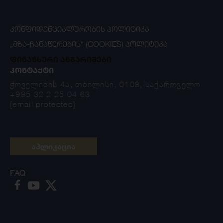
ᲙᲝᲜᲤᲘᲓᲔᲜᲪᲘᲐᲚᲣᲠᲝᲑᲘᲡ ᲞᲝᲚᲘᲢᲘᲙᲐ
„ᲛᲖᲐ-ᲩᲐᲜᲐᲬᲔᲠᲔᲑᲘᲡ“ (COOKIES) ᲞᲝᲚᲘᲢᲘᲙᲐ
ფინანსური ანგარიშები
ᲙᲝᲜᲢᲐᲥᲢᲘ
ჭოველიძის 4ა, თბილისი, 0108, საქართველო
+995 32 2 25 04 63
[email protected]
აპლიკაცია
FAQ