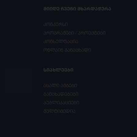
ᲛᲘᲘᲦᲔ ᲩᲕᲔᲜᲘ ᲛᲮᲐᲠᲓᲐᲭᲔᲠᲐ
კონკურსი
პროგრამები / პროექტები
კონსულტაცია
ონლაინ განაცხადი
ᲡᲘᲐᲮᲚᲔᲔᲑᲘ
ახალი ამბები
განცხადებები
პუბლიკაციები
მულტიმედია