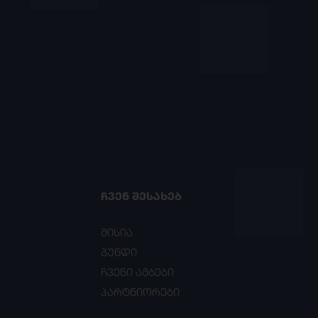
ᲩᲕᲔᲜ ᲨᲔᲡᲐᲮᲔᲑ
მისია
გუნდი
ჩვენი ამბები
პარტნიორები