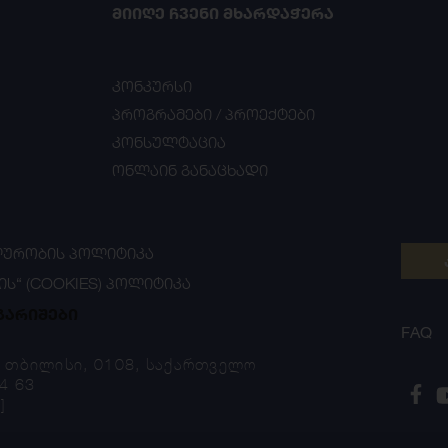
ᲛᲘᲘᲦᲔ ᲩᲕᲔᲜᲘ ᲛᲮᲐᲠᲓᲐᲭᲔᲠᲐ
კონკურსი
პროგრამები / პროექტები
კონსულტაცია
ონლაინ განაცხადი
ᲣᲠᲝᲑᲘᲡ ᲞᲝᲚᲘᲢᲘᲙᲐ
ᲘᲡ“ (COOKIES) ᲞᲝᲚᲘᲢᲘᲙᲐ
გარიშები
FAQ
, თბილისი, 0108, საქართველო
4 63
]