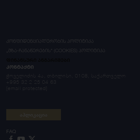
ᲙᲝᲜᲤᲘᲓᲔᲜᲪᲘᲐᲚᲣᲠᲝᲑᲘᲡ ᲞᲝᲚᲘᲢᲘᲙᲐ
„ᲛᲖᲐ-ᲩᲐᲜᲐᲬᲔᲠᲔᲑᲘᲡ“ (COOKIES) ᲞᲝᲚᲘᲢᲘᲙᲐ
ფინანსური ანგარიშები
ᲙᲝᲜᲢᲐᲥᲢᲘ
ჭოველიძის 4ა, თბილისი, 0108, საქართველო
+995 32 2 25 04 63
[email protected]
აპლიკაცია
FAQ