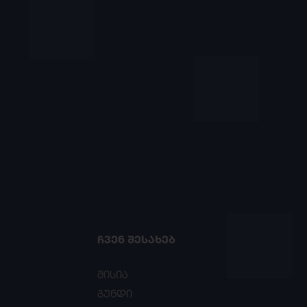
ᲩᲕᲔᲜ ᲨᲔᲡᲐᲮᲔᲑ
მისია
გუნდი