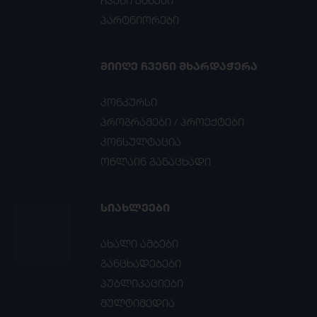
ჩვენი ამბები
პარტნიორები
ᲛᲘᲘᲦᲔ ᲩᲕᲔᲜᲘ ᲛᲮᲐᲠᲓᲐᲭᲔᲠᲐ
კონკურსი
პროგრამები / პროექტები
კონსულტაცია
ონლაინ განაცხადი
ᲡᲘᲐᲮᲚᲔᲔᲑᲘ
ახალი ამბები
განცხადებები
პუბლიკაციები
მულტიმედია