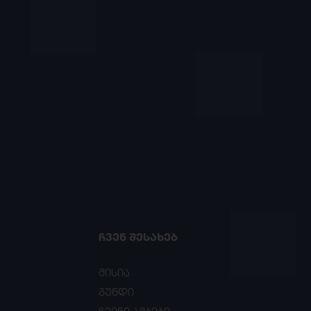
ᲩᲕᲔᲜ ᲨᲔᲡᲐᲮᲔᲑ
მისია
გუნდი