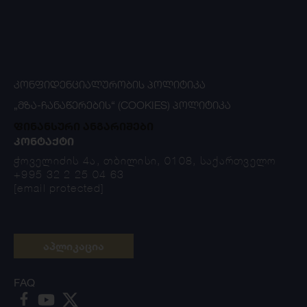
ᲙᲝᲜᲤᲘᲓᲔᲜᲪᲘᲐᲚᲣᲠᲝᲑᲘᲡ ᲞᲝᲚᲘᲢᲘᲙᲐ
„ᲛᲖᲐ-ᲩᲐᲜᲐᲬᲔᲠᲔᲑᲘᲡ“ (COOKIES) ᲞᲝᲚᲘᲢᲘᲙᲐ
ფინანსური ანგარიშები
ᲙᲝᲜᲢᲐᲥᲢᲘ
ჭოველიძის 4ა, თბილისი, 0108, საქართველო
+995 32 2 25 04 63
[email protected]
აპლიკაცია
FAQ