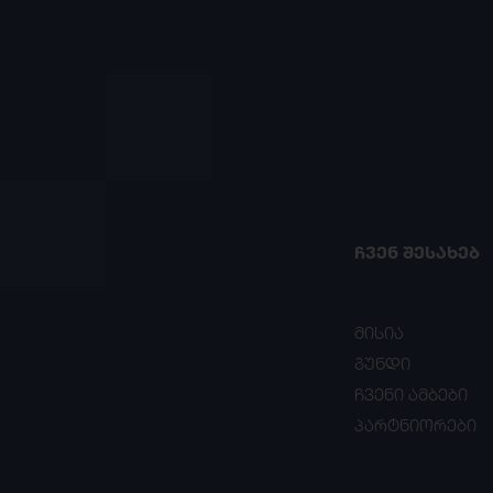
ᲩᲕᲔᲜ ᲨᲔᲡᲐᲮᲔᲑ
მისია
გუნდი
ჩვენი ამბები
პარტნიორები