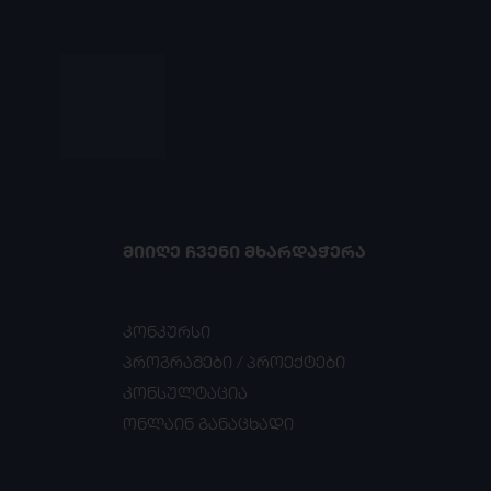
ᲛᲘᲘᲦᲔ ᲩᲕᲔᲜᲘ ᲛᲮᲐᲠᲓᲐᲭᲔᲠᲐ
კონკურსი
პროგრამები / პროექტები
კონსულტაცია
ონლაინ განაცხადი