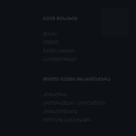
ᲩᲕᲔᲜ ᲨᲔᲡᲐᲮᲔᲑ
მისია
გუნდი
ჩვენი ამბები
პარტნიორები
ᲛᲘᲘᲦᲔ ᲩᲕᲔᲜᲘ ᲛᲮᲐᲠᲓᲐᲭᲔᲠᲐ
კონკურსი
პროგრამები / პროექტები
კონსულტაცია
ონლაინ განაცხადი