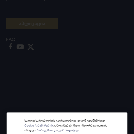
აპლიკაცია
FAQ
საიტით სარგებლობის გაგრძელებით, თქვენ ეთანხმებით
Cookie ჩანაწერების
გამოყენებას. მეტი ინფორმაციისთვის
იხილეთ
მონაცემთა დაცვის პოლიტიკა.
Made with
Webintelligence