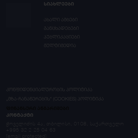
ᲡᲘᲐᲮᲚᲔᲔᲑᲘ
ახალი ამბები
განცხადებები
პუბლიკაციები
მულტიმედია
ᲙᲝᲜᲤᲘᲓᲔᲜᲪᲘᲐᲚᲣᲠᲝᲑᲘᲡ ᲞᲝᲚᲘᲢᲘᲙᲐ
„ᲛᲖᲐ-ᲩᲐᲜᲐᲬᲔᲠᲔᲑᲘᲡ“ (COOKIES) ᲞᲝᲚᲘᲢᲘᲙᲐ
ფინანსური ანგარიშები
ᲙᲝᲜᲢᲐᲥᲢᲘ
ჭოველიძის 4ა, თბილისი, 0108, საქართველო
+995 32 2 25 04 63
[email protected]