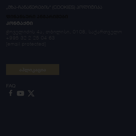
„ᲛᲖᲐ-ᲩᲐᲜᲐᲬᲔᲠᲔᲑᲘᲡ“ (COOKIES) ᲞᲝᲚᲘᲢᲘᲙᲐ
ფინანსური ანგარიშები
ᲙᲝᲜᲢᲐᲥᲢᲘ
ჭოველიძის 4ა, თბილისი, 0108, საქართველო
+995 32 2 25 04 63
[email protected]
აპლიკაცია
FAQ