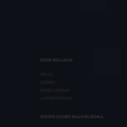
ᲩᲕᲔᲜ ᲨᲔᲡᲐᲮᲔᲑ
მისია
გუნდი
ჩვენი ამბები
პარტნიორები
ᲛᲘᲘᲦᲔ ᲩᲕᲔᲜᲘ ᲛᲮᲐᲠᲓᲐᲭᲔᲠᲐ