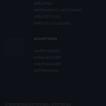
კონკურსი
პროგრამები / პროექტები
კონსულტაცია
ონლაინ განაცხადი
ᲡᲘᲐᲮᲚᲔᲔᲑᲘ
ახალი ამბები
განცხადებები
პუბლიკაციები
მულტიმედია
ᲙᲝᲜᲤᲘᲓᲔᲜᲪᲘᲐᲚᲣᲠᲝᲑᲘᲡ ᲞᲝᲚᲘᲢᲘᲙᲐ