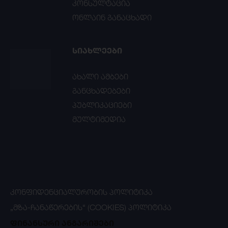
კონსულტაცია
ონლაინ განაცხადი
ᲡᲘᲐᲮᲚᲔᲔᲑᲘ
ახალი ამბები
განცხადებები
პუბლიკაციები
მულტიმედია
ᲙᲝᲜᲤᲘᲓᲔᲜᲪᲘᲐᲚᲣᲠᲝᲑᲘᲡ ᲞᲝᲚᲘᲢᲘᲙᲐ
„ᲛᲖᲐ-ᲩᲐᲜᲐᲬᲔᲠᲔᲑᲘᲡ“ (COOKIES) ᲞᲝᲚᲘᲢᲘᲙᲐ
ფინანსური ანგარიშები