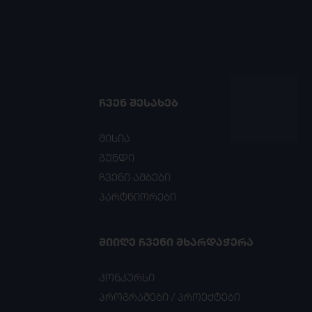
ᲩᲕᲔᲜ ᲨᲔᲡᲐᲮᲔᲑ
მისია
გუნდი
ჩვენი ამბები
პარტნიორები
ᲛᲘᲘᲦᲔ ᲩᲕᲔᲜᲘ ᲛᲮᲐᲠᲓᲐᲭᲔᲠᲐ
კონკურსი
პროგრამები / პროექტები