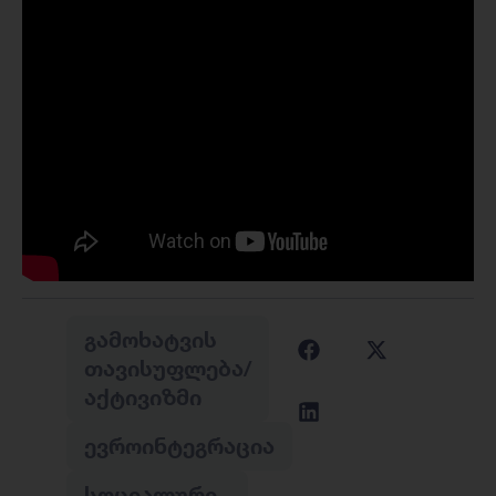
ᲒᲐᲛᲝᲮᲐᲢᲕᲘᲡ
ᲗᲐᲕᲘᲡᲣᲤᲚᲔᲑᲐ/
ᲐᲥᲢᲘᲕᲘᲖᲛᲘ
ᲔᲕᲠᲝᲘᲜᲢᲔᲒᲠᲐᲪᲘᲐ
ᲡᲝᲪᲘᲐᲚᲣᲠᲘ