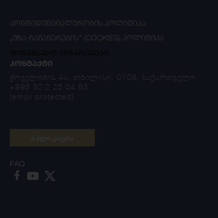
ᲙᲝᲜᲤᲘᲓᲔᲜᲪᲘᲐᲚᲣᲠᲝᲑᲘᲡ ᲞᲝᲚᲘᲢᲘᲙᲐ
„ᲛᲖᲐ-ᲩᲐᲜᲐᲬᲔᲠᲔᲑᲘᲡ“ (COOKIES) ᲞᲝᲚᲘᲢᲘᲙᲐ
ფინანსური ანგარიშები
ᲙᲝᲜᲢᲐᲥᲢᲘ
ჭოველიძის 4ა, თბილისი, 0108, საქართველო
+995 32 2 25 04 63
[email protected]
აპლიკაცია
FAQ