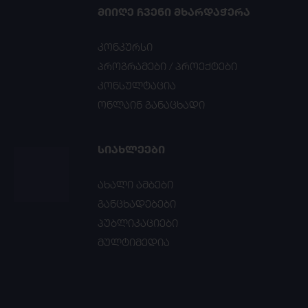
ᲛᲘᲘᲦᲔ ᲩᲕᲔᲜᲘ ᲛᲮᲐᲠᲓᲐᲭᲔᲠᲐ
კონკურსი
პროგრამები / პროექტები
კონსულტაცია
ონლაინ განაცხადი
ᲡᲘᲐᲮᲚᲔᲔᲑᲘ
ახალი ამბები
განცხადებები
პუბლიკაციები
მულტიმედია