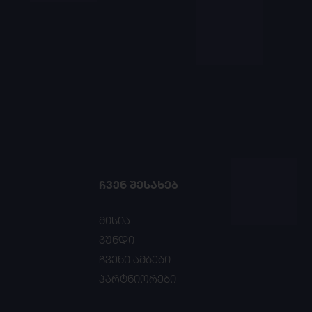
ᲩᲕᲔᲜ ᲨᲔᲡᲐᲮᲔᲑ
მისია
გუნდი
ჩვენი ამბები
პარტნიორები