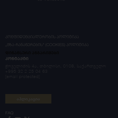
ᲙᲝᲜᲤᲘᲓᲔᲜᲪᲘᲐᲚᲣᲠᲝᲑᲘᲡ ᲞᲝᲚᲘᲢᲘᲙᲐ
„ᲛᲖᲐ-ᲩᲐᲜᲐᲬᲔᲠᲔᲑᲘᲡ“ (COOKIES) ᲞᲝᲚᲘᲢᲘᲙᲐ
ფინანსური ანგარიშები
ᲙᲝᲜᲢᲐᲥᲢᲘ
ჭოველიძის 4ა, თბილისი, 0108, საქართველო
+995 32 2 25 04 63
[email protected]
აპლიკაცია
FAQ