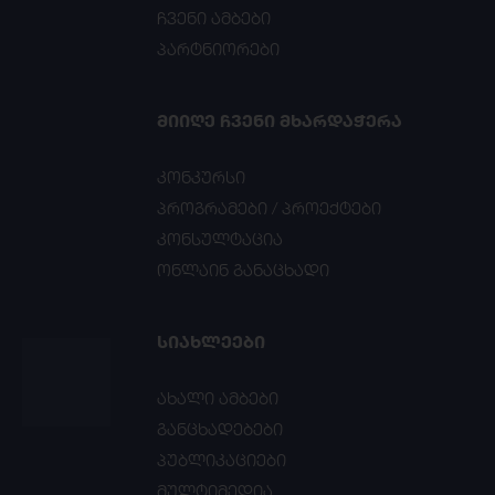
ჩვენი ამბები
პარტნიორები
ᲛᲘᲘᲦᲔ ᲩᲕᲔᲜᲘ ᲛᲮᲐᲠᲓᲐᲭᲔᲠᲐ
კონკურსი
პროგრამები / პროექტები
კონსულტაცია
ონლაინ განაცხადი
ᲡᲘᲐᲮᲚᲔᲔᲑᲘ
ახალი ამბები
განცხადებები
პუბლიკაციები
მულტიმედია