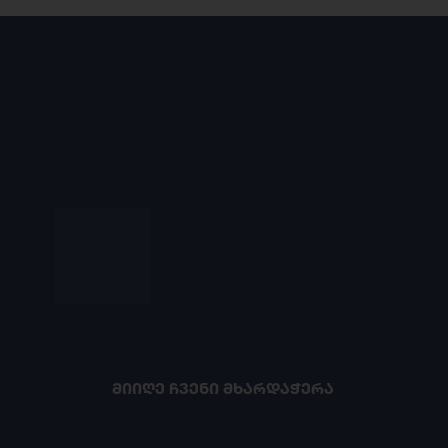
ᲛᲘᲘᲦᲔ ᲩᲕᲔᲜᲘ ᲛᲮᲐᲠᲓᲐᲭᲔᲠᲐ