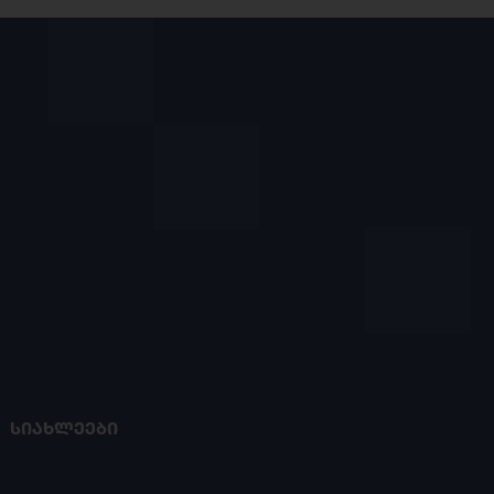
ᲡᲘᲐᲮᲚᲔᲔᲑᲘ