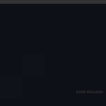
ᲩᲕᲔᲜ ᲨᲔᲡᲐᲮᲔᲑ