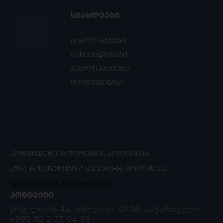
ᲡᲘᲐᲮᲚᲔᲔᲑᲘ
ახალი ამბები
განცხადებები
პუბლიკაციები
მულტიმედია
ᲙᲝᲜᲤᲘᲓᲔᲜᲪᲘᲐᲚᲣᲠᲝᲑᲘᲡ ᲞᲝᲚᲘᲢᲘᲙᲐ
„ᲛᲖᲐ-ᲩᲐᲜᲐᲬᲔᲠᲔᲑᲘᲡ“ (COOKIES) ᲞᲝᲚᲘᲢᲘᲙᲐ
ფინანსური ანგარიშები
ᲙᲝᲜᲢᲐᲥᲢᲘ
ჭოველიძის 4ა, თბილისი, 0108, საქართველო
+995 32 2 25 04 63