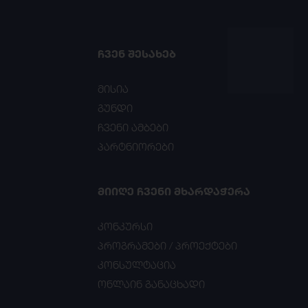
ᲩᲕᲔᲜ ᲨᲔᲡᲐᲮᲔᲑ
მისია
გუნდი
ჩვენი ამბები
პარტნიორები
ᲛᲘᲘᲦᲔ ᲩᲕᲔᲜᲘ ᲛᲮᲐᲠᲓᲐᲭᲔᲠᲐ
კონკურსი
პროგრამები / პროექტები
კონსულტაცია
ონლაინ განაცხადი