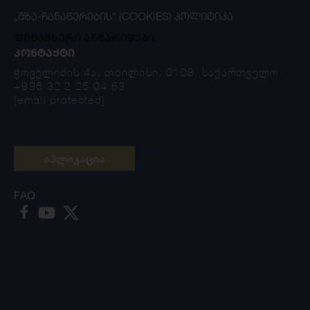
„ᲛᲖᲐ-ᲩᲐᲜᲐᲬᲔᲠᲔᲑᲘᲡ“ (COOKIES) ᲞᲝᲚᲘᲢᲘᲙᲐ
ფინანსური ანგარიშები
ᲙᲝᲜᲢᲐᲥᲢᲘ
ჭოველიძის 4ა, თბილისი, 0108, საქართველო
+995 32 2 25 04 63
[email protected]
აპლიკაცია
FAQ