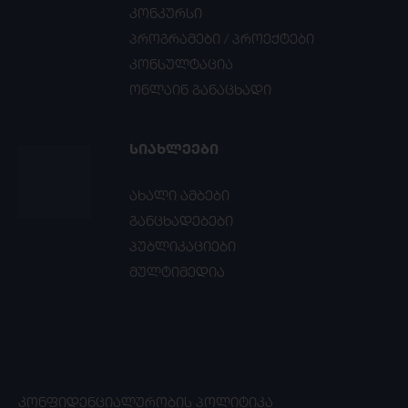
კონკურსი
პროგრამები / პროექტები
კონსულტაცია
ონლაინ განაცხადი
ᲡᲘᲐᲮᲚᲔᲔᲑᲘ
ახალი ამბები
განცხადებები
პუბლიკაციები
მულტიმედია
ᲙᲝᲜᲤᲘᲓᲔᲜᲪᲘᲐᲚᲣᲠᲝᲑᲘᲡ ᲞᲝᲚᲘᲢᲘᲙᲐ