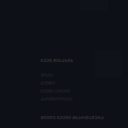
ᲩᲕᲔᲜ ᲨᲔᲡᲐᲮᲔᲑ
მისია
გუნდი
ჩვენი ამბები
პარტნიორები
ᲛᲘᲘᲦᲔ ᲩᲕᲔᲜᲘ ᲛᲮᲐᲠᲓᲐᲭᲔᲠᲐ