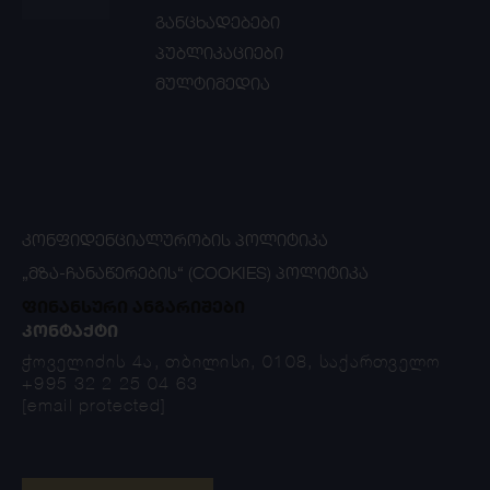
განცხადებები
პუბლიკაციები
მულტიმედია
ᲙᲝᲜᲤᲘᲓᲔᲜᲪᲘᲐᲚᲣᲠᲝᲑᲘᲡ ᲞᲝᲚᲘᲢᲘᲙᲐ
„ᲛᲖᲐ-ᲩᲐᲜᲐᲬᲔᲠᲔᲑᲘᲡ“ (COOKIES) ᲞᲝᲚᲘᲢᲘᲙᲐ
ფინანსური ანგარიშები
ᲙᲝᲜᲢᲐᲥᲢᲘ
ჭოველიძის 4ა, თბილისი, 0108, საქართველო
+995 32 2 25 04 63
[email protected]