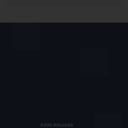
ᲩᲕᲔᲜ ᲨᲔᲡᲐᲮᲔᲑ