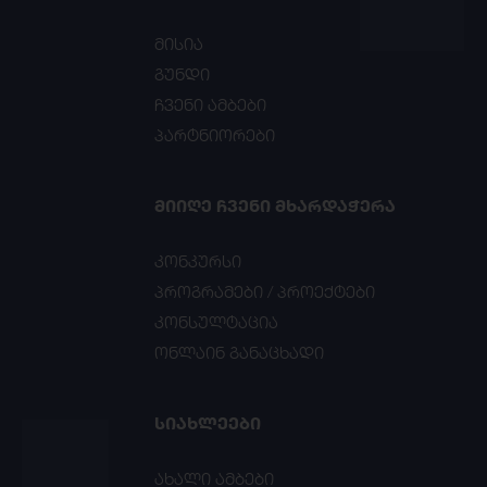
მისია
გუნდი
ჩვენი ამბები
პარტნიორები
ᲛᲘᲘᲦᲔ ᲩᲕᲔᲜᲘ ᲛᲮᲐᲠᲓᲐᲭᲔᲠᲐ
კონკურსი
პროგრამები / პროექტები
კონსულტაცია
ონლაინ განაცხადი
ᲡᲘᲐᲮᲚᲔᲔᲑᲘ
ახალი ამბები