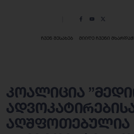
ჩვენ შესახებ
მიიღე ჩვენი მხარდაჭ
კოალიცია ”მედი
ადვოკატირების
აღშფოთებულია