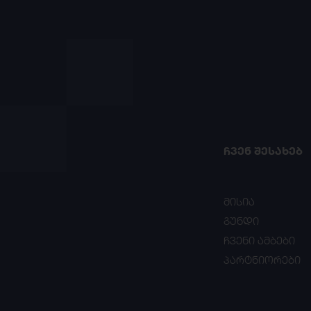
ᲩᲕᲔᲜ ᲨᲔᲡᲐᲮᲔᲑ
მისია
გუნდი
ჩვენი ამბები
პარტნიორები