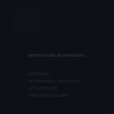
ᲛᲘᲘᲦᲔ ᲩᲕᲔᲜᲘ ᲛᲮᲐᲠᲓᲐᲭᲔᲠᲐ
კონკურსი
პროგრამები / პროექტები
კონსულტაცია
ონლაინ განაცხადი