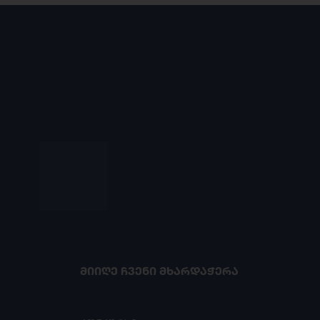
ᲛᲘᲘᲦᲔ ᲩᲕᲔᲜᲘ ᲛᲮᲐᲠᲓᲐᲭᲔᲠᲐ