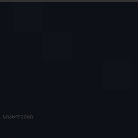
ᲡᲘᲐᲮᲚᲔᲔᲑᲘ