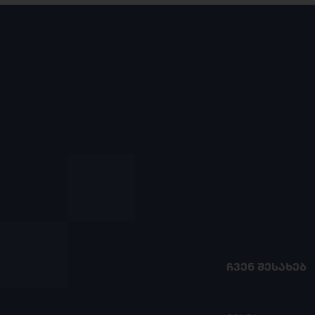
ᲩᲕᲔᲜ ᲨᲔᲡᲐᲮᲔᲑ