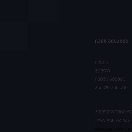
ᲩᲕᲔᲜ ᲨᲔᲡᲐᲮᲔᲑ
მისია
გუნდი
ჩვენი ამბები
პარტნიორები
ᲙᲝᲜᲤᲘᲓᲔᲜᲪᲘᲐᲚ
„ᲛᲖᲐ-ᲩᲐᲜᲐᲬᲔᲠᲔᲑ
ფინანსური ან