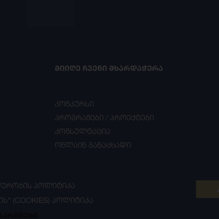
ᲛᲘᲘᲦᲔ ᲩᲕᲔᲜᲘ ᲛᲮᲐᲠᲓᲐᲭᲔᲠᲐ
კონკურსი
პროგრამები / პროექტები
კონსულტაცია
ონლაინ განაცხადი
ᲣᲠᲝᲑᲘᲡ ᲞᲝᲚᲘᲢᲘᲙᲐ
ᲘᲡ“ (COOKIES) ᲞᲝᲚᲘᲢᲘᲙᲐ
გარიშები