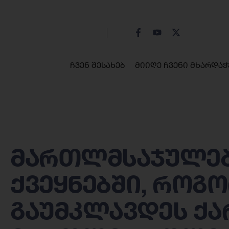
ჩვენ შესახებ
მიიღე ჩვენი მხარდაჭ
მართლმსაჯულებ
ქვეყნებში, როგ
გაუმკლავდეს ქ