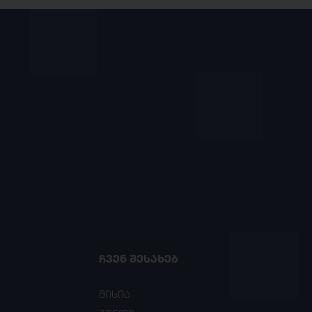
ᲩᲕᲔᲜ ᲨᲔᲡᲐᲮᲔᲑ
მისია