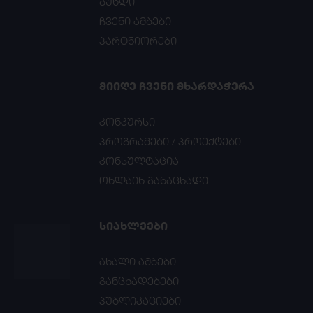
გუნდი
ჩვენი ამბები
პარტნიორები
ᲛᲘᲘᲦᲔ ᲩᲕᲔᲜᲘ ᲛᲮᲐᲠᲓᲐᲭᲔᲠᲐ
კონკურსი
პროგრამები / პროექტები
კონსულტაცია
ონლაინ განაცხადი
ᲡᲘᲐᲮᲚᲔᲔᲑᲘ
ახალი ამბები
განცხადებები
პუბლიკაციები