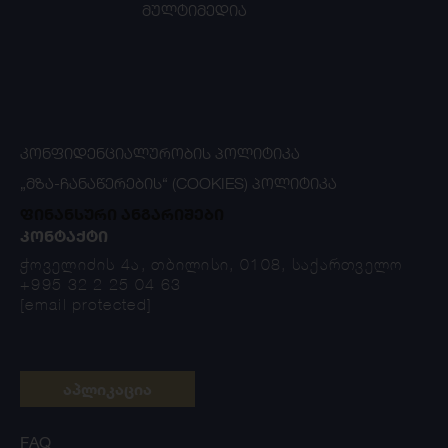
მულტიმედია
ᲙᲝᲜᲤᲘᲓᲔᲜᲪᲘᲐᲚᲣᲠᲝᲑᲘᲡ ᲞᲝᲚᲘᲢᲘᲙᲐ
„ᲛᲖᲐ-ᲩᲐᲜᲐᲬᲔᲠᲔᲑᲘᲡ“ (COOKIES) ᲞᲝᲚᲘᲢᲘᲙᲐ
ფინანსური ანგარიშები
ᲙᲝᲜᲢᲐᲥᲢᲘ
ჭოველიძის 4ა, თბილისი, 0108, საქართველო
+995 32 2 25 04 63
[email protected]
აპლიკაცია
FAQ