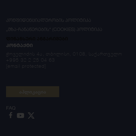
ᲙᲝᲜᲤᲘᲓᲔᲜᲪᲘᲐᲚᲣᲠᲝᲑᲘᲡ ᲞᲝᲚᲘᲢᲘᲙᲐ
„ᲛᲖᲐ-ᲩᲐᲜᲐᲬᲔᲠᲔᲑᲘᲡ“ (COOKIES) ᲞᲝᲚᲘᲢᲘᲙᲐ
ფინანსური ანგარიშები
ᲙᲝᲜᲢᲐᲥᲢᲘ
ჭოველიძის 4ა, თბილისი, 0108, საქართველო
+995 32 2 25 04 63
[email protected]
აპლიკაცია
FAQ