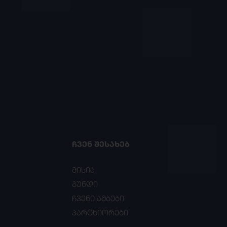
ᲩᲕᲔᲜ ᲨᲔᲡᲐᲮᲔᲑ
მისია
გუნდი
ჩვენი ამბები
პარტნიორები