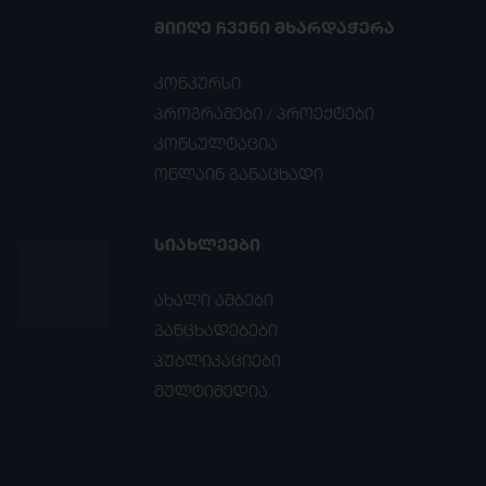
ᲛᲘᲘᲦᲔ ᲩᲕᲔᲜᲘ ᲛᲮᲐᲠᲓᲐᲭᲔᲠᲐ
კონკურსი
პროგრამები / პროექტები
კონსულტაცია
ონლაინ განაცხადი
ᲡᲘᲐᲮᲚᲔᲔᲑᲘ
ახალი ამბები
განცხადებები
პუბლიკაციები
მულტიმედია