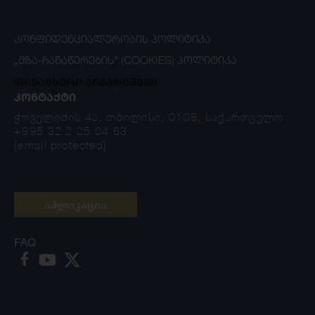
ᲙᲝᲜᲤᲘᲓᲔᲜᲪᲘᲐᲚᲣᲠᲝᲑᲘᲡ ᲞᲝᲚᲘᲢᲘᲙᲐ
„ᲛᲖᲐ-ᲩᲐᲜᲐᲬᲔᲠᲔᲑᲘᲡ“ (COOKIES) ᲞᲝᲚᲘᲢᲘᲙᲐ
ფინანსური ანგარიშები
ᲙᲝᲜᲢᲐᲥᲢᲘ
ჭოველიძის 4ა, თბილისი, 0108, საქართველო
+995 32 2 25 04 63
[email protected]
აპლიკაცია
FAQ