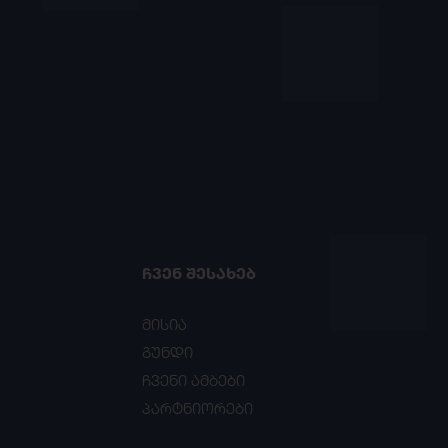
ᲩᲕᲔᲜ ᲨᲔᲡᲐᲮᲔᲑ
მისია
გუნდი
ჩვენი ამბები
პარტნიორები