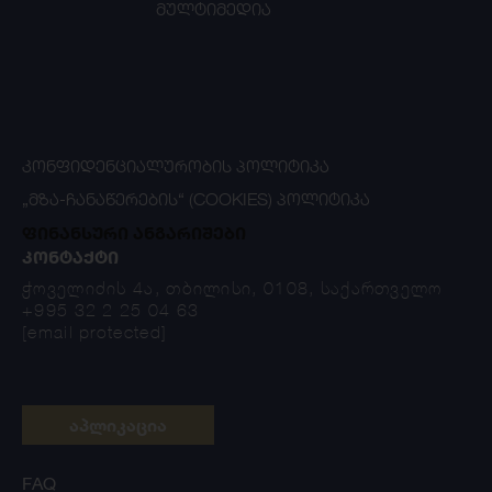
მულტიმედია
ᲙᲝᲜᲤᲘᲓᲔᲜᲪᲘᲐᲚᲣᲠᲝᲑᲘᲡ ᲞᲝᲚᲘᲢᲘᲙᲐ
„ᲛᲖᲐ-ᲩᲐᲜᲐᲬᲔᲠᲔᲑᲘᲡ“ (COOKIES) ᲞᲝᲚᲘᲢᲘᲙᲐ
ფინანსური ანგარიშები
ᲙᲝᲜᲢᲐᲥᲢᲘ
ჭოველიძის 4ა, თბილისი, 0108, საქართველო
+995 32 2 25 04 63
[email protected]
აპლიკაცია
FAQ