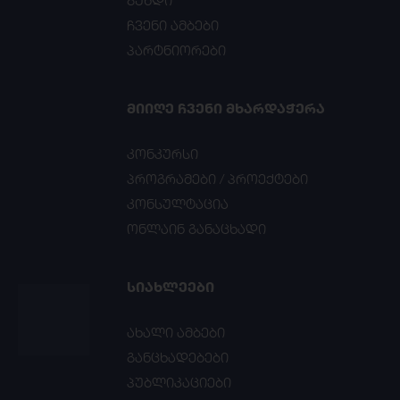
გუნდი
ჩვენი ამბები
პარტნიორები
ᲛᲘᲘᲦᲔ ᲩᲕᲔᲜᲘ ᲛᲮᲐᲠᲓᲐᲭᲔᲠᲐ
კონკურსი
პროგრამები / პროექტები
კონსულტაცია
ონლაინ განაცხადი
ᲡᲘᲐᲮᲚᲔᲔᲑᲘ
ახალი ამბები
განცხადებები
პუბლიკაციები