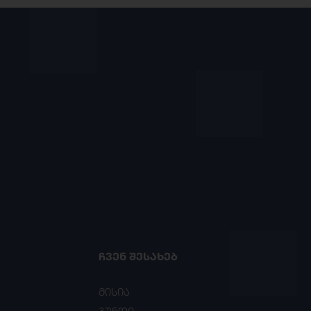
ᲩᲕᲔᲜ ᲨᲔᲡᲐᲮᲔᲑ
მისია