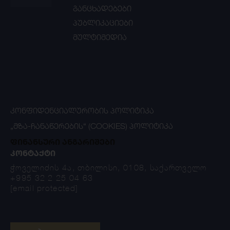
განცხადებები
პუბლიკაციები
მულტიმედია
ᲙᲝᲜᲤᲘᲓᲔᲜᲪᲘᲐᲚᲣᲠᲝᲑᲘᲡ ᲞᲝᲚᲘᲢᲘᲙᲐ
„ᲛᲖᲐ-ᲩᲐᲜᲐᲬᲔᲠᲔᲑᲘᲡ“ (COOKIES) ᲞᲝᲚᲘᲢᲘᲙᲐ
ფინანსური ანგარიშები
ᲙᲝᲜᲢᲐᲥᲢᲘ
ჭოველიძის 4ა, თბილისი, 0108, საქართველო
+995 32 2 25 04 63
[email protected]