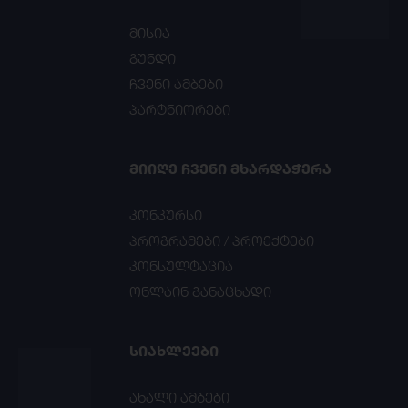
მისია
გუნდი
ჩვენი ამბები
პარტნიორები
ᲛᲘᲘᲦᲔ ᲩᲕᲔᲜᲘ ᲛᲮᲐᲠᲓᲐᲭᲔᲠᲐ
კონკურსი
პროგრამები / პროექტები
კონსულტაცია
ონლაინ განაცხადი
ᲡᲘᲐᲮᲚᲔᲔᲑᲘ
ახალი ამბები