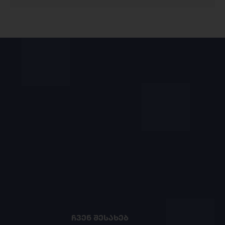
ᲩᲕᲔᲜ ᲨᲔᲡᲐᲮᲔᲑ