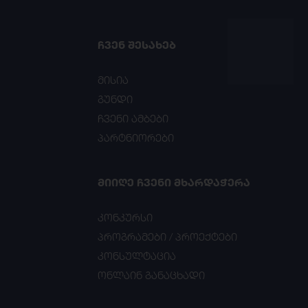
ᲩᲕᲔᲜ ᲨᲔᲡᲐᲮᲔᲑ
მისია
გუნდი
ჩვენი ამბები
პარტნიორები
ᲛᲘᲘᲦᲔ ᲩᲕᲔᲜᲘ ᲛᲮᲐᲠᲓᲐᲭᲔᲠᲐ
კონკურსი
პროგრამები / პროექტები
კონსულტაცია
ონლაინ განაცხადი