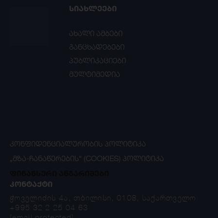
ᲡᲘᲐᲮᲚᲔᲔᲑᲘ
ახალი ამბები
განცხადებები
პუბლიკაციები
მულტიმედია
ᲙᲝᲜᲤᲘᲓᲔᲜᲪᲘᲐᲚᲣᲠᲝᲑᲘᲡ ᲞᲝᲚᲘᲢᲘᲙᲐ
„ᲛᲖᲐ-ᲩᲐᲜᲐᲬᲔᲠᲔᲑᲘᲡ“ (COOKIES) ᲞᲝᲚᲘᲢᲘᲙᲐ
ფინანსური ანგარიშები
ᲙᲝᲜᲢᲐᲥᲢᲘ
ჭოველიძის 4ა, თბილისი, 0108, საქართველო
+995 32 2 25 04 63
[email protected]