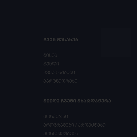
ᲩᲕᲔᲜ ᲨᲔᲡᲐᲮᲔᲑ
მისია
გუნდი
ჩვენი ამბები
პარტნიორები
ᲛᲘᲘᲦᲔ ᲩᲕᲔᲜᲘ ᲛᲮᲐᲠᲓᲐᲭᲔᲠᲐ
კონკურსი
პროგრამები / პროექტები
კონსულტაცია