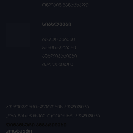
ონლაინ განაცხადი
ᲡᲘᲐᲮᲚᲔᲔᲑᲘ
ახალი ამბები
განცხადებები
პუბლიკაციები
მულტიმედია
ᲙᲝᲜᲤᲘᲓᲔᲜᲪᲘᲐᲚᲣᲠᲝᲑᲘᲡ ᲞᲝᲚᲘᲢᲘᲙᲐ
„ᲛᲖᲐ-ᲩᲐᲜᲐᲬᲔᲠᲔᲑᲘᲡ“ (COOKIES) ᲞᲝᲚᲘᲢᲘᲙᲐ
ფინანსური ანგარიშები
ᲙᲝᲜᲢᲐᲥᲢᲘ