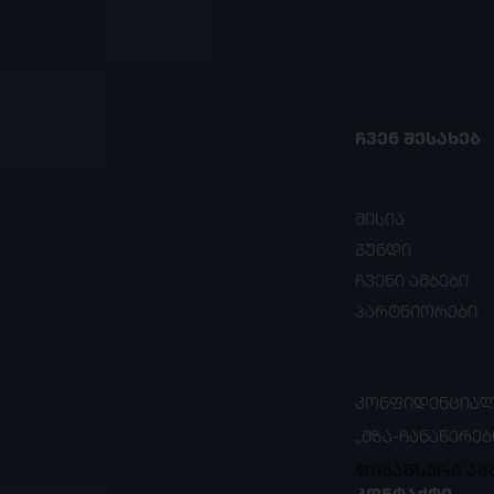
ᲩᲕᲔᲜ ᲨᲔᲡᲐᲮᲔᲑ
მისია
გუნდი
ჩვენი ამბები
პარტნიორები
ᲙᲝᲜᲤᲘᲓᲔᲜᲪᲘᲐᲚ
„ᲛᲖᲐ-ᲩᲐᲜᲐᲬᲔᲠᲔᲑ
ფინანსური ან