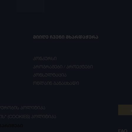
ᲛᲘᲘᲦᲔ ᲩᲕᲔᲜᲘ ᲛᲮᲐᲠᲓᲐᲭᲔᲠᲐ
კონკურსი
პროგრამები / პროექტები
კონსულტაცია
ონლაინ განაცხადი
ᲣᲠᲝᲑᲘᲡ ᲞᲝᲚᲘᲢᲘᲙᲐ
ᲘᲡ“ (COOKIES) ᲞᲝᲚᲘᲢᲘᲙᲐ
გარიშები
FAQ