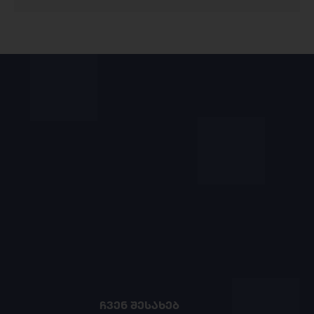
ᲩᲕᲔᲜ ᲨᲔᲡᲐᲮᲔᲑ