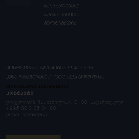
განცხადებები
პუბლიკაციები
მულტიმედია
ᲙᲝᲜᲤᲘᲓᲔᲜᲪᲘᲐᲚᲣᲠᲝᲑᲘᲡ ᲞᲝᲚᲘᲢᲘᲙᲐ
„ᲛᲖᲐ-ᲩᲐᲜᲐᲬᲔᲠᲔᲑᲘᲡ“ (COOKIES) ᲞᲝᲚᲘᲢᲘᲙᲐ
ფინანსური ანგარიშები
ᲙᲝᲜᲢᲐᲥᲢᲘ
ჭოველიძის 4ა, თბილისი, 0108, საქართველო
+995 32 2 25 04 63
[email protected]