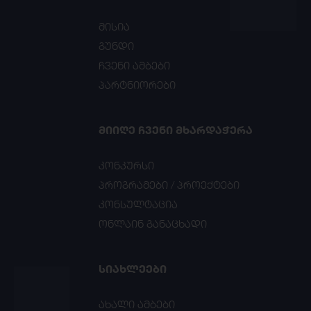
მისია
გუნდი
ჩვენი ამბები
პარტნიორები
ᲛᲘᲘᲦᲔ ᲩᲕᲔᲜᲘ ᲛᲮᲐᲠᲓᲐᲭᲔᲠᲐ
კონკურსი
პროგრამები / პროექტები
კონსულტაცია
ონლაინ განაცხადი
ᲡᲘᲐᲮᲚᲔᲔᲑᲘ
ახალი ამბები