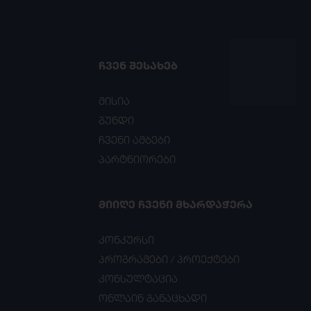
ᲩᲕᲔᲜ ᲨᲔᲡᲐᲮᲔᲑ
მისია
გუნდი
ჩვენი ამბები
პარტნიორები
ᲛᲘᲘᲦᲔ ᲩᲕᲔᲜᲘ ᲛᲮᲐᲠᲓᲐᲭᲔᲠᲐ
კონკურსი
პროგრამები / პროექტები
კონსულტაცია
ონლაინ განაცხადი