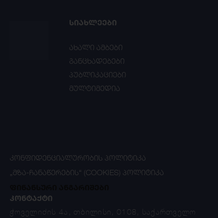
ᲡᲘᲐᲮᲚᲔᲔᲑᲘ
ახალი ამბები
განცხადებები
პუბლიკაციები
მულტიმედია
ᲙᲝᲜᲤᲘᲓᲔᲜᲪᲘᲐᲚᲣᲠᲝᲑᲘᲡ ᲞᲝᲚᲘᲢᲘᲙᲐ
„ᲛᲖᲐ-ᲩᲐᲜᲐᲬᲔᲠᲔᲑᲘᲡ“ (COOKIES) ᲞᲝᲚᲘᲢᲘᲙᲐ
ფინანსური ანგარიშები
ᲙᲝᲜᲢᲐᲥᲢᲘ
ჭოველიძის 4ა, თბილისი, 0108, საქართველო