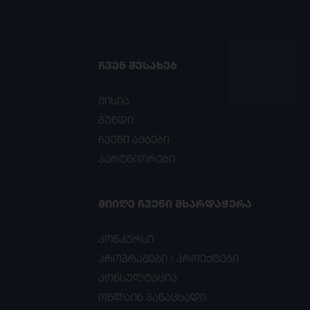
ᲩᲕᲔᲜ ᲨᲔᲡᲐᲮᲔᲑ
მისია
გუნდი
ჩვენი ამბები
პარტნიორები
ᲛᲘᲘᲦᲔ ᲩᲕᲔᲜᲘ ᲛᲮᲐᲠᲓᲐᲭᲔᲠᲐ
კონკურსი
პროგრამები / პროექტები
კონსულტაცია
ონლაინ განაცხადი