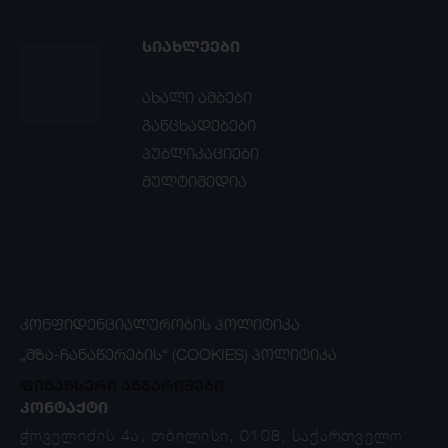
ᲡᲘᲐᲮᲚᲔᲔᲑᲘ
ახალი ამბები
განცხადებები
პუბლიკაციები
მულტიმედია
ᲙᲝᲜᲤᲘᲓᲔᲜᲪᲘᲐᲚᲣᲠᲝᲑᲘᲡ ᲞᲝᲚᲘᲢᲘᲙᲐ
„ᲛᲖᲐ-ᲩᲐᲜᲐᲬᲔᲠᲔᲑᲘᲡ“ (COOKIES) ᲞᲝᲚᲘᲢᲘᲙᲐ
ფინანსური ანგარიშები
ᲙᲝᲜᲢᲐᲥᲢᲘ
ჭოველიძის 4ა, თბილისი, 0108, საქართველო