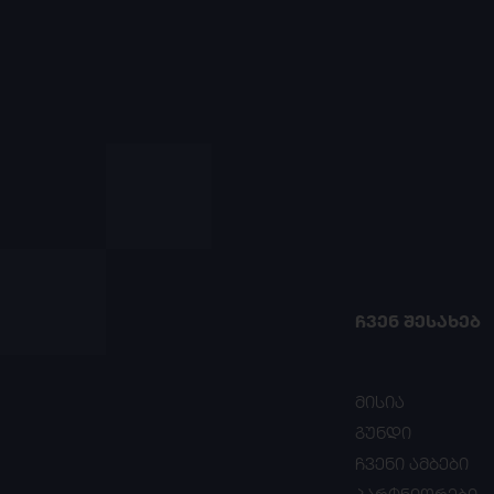
ᲩᲕᲔᲜ ᲨᲔᲡᲐᲮᲔᲑ
მისია
გუნდი
ჩვენი ამბები