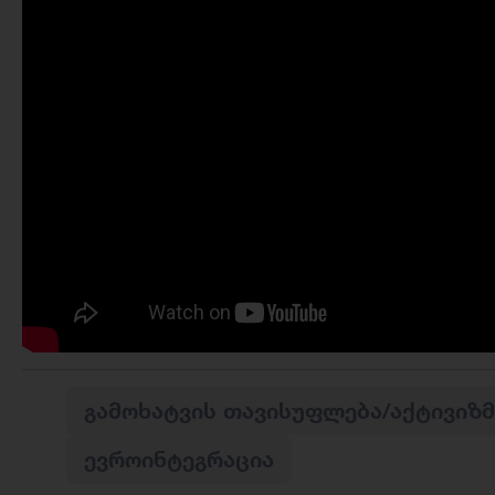
ᲒᲐᲛᲝᲮᲐᲢᲕᲘᲡ ᲗᲐᲕᲘᲡᲣᲤᲚᲔᲑᲐ/ᲐᲥᲢᲘᲕᲘᲖᲛ
ᲔᲕᲠᲝᲘᲜᲢᲔᲒᲠᲐᲪᲘᲐ