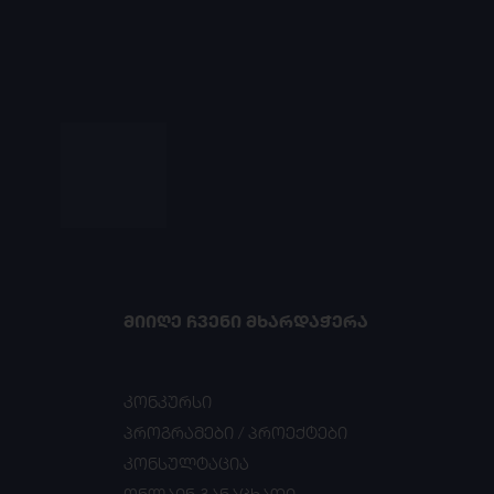
ᲛᲘᲘᲦᲔ ᲩᲕᲔᲜᲘ ᲛᲮᲐᲠᲓᲐᲭᲔᲠᲐ
კონკურსი
პროგრამები / პროექტები
კონსულტაცია