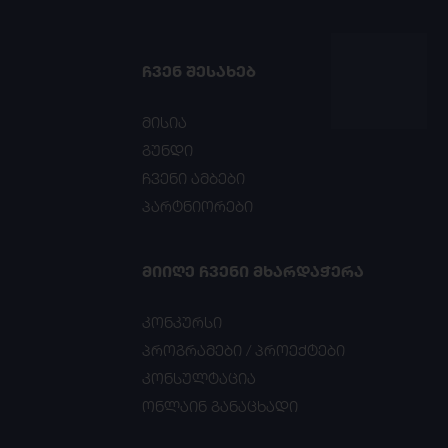
ᲩᲕᲔᲜ ᲨᲔᲡᲐᲮᲔᲑ
მისია
გუნდი
ჩვენი ამბები
პარტნიორები
ᲛᲘᲘᲦᲔ ᲩᲕᲔᲜᲘ ᲛᲮᲐᲠᲓᲐᲭᲔᲠᲐ
კონკურსი
პროგრამები / პროექტები
კონსულტაცია
ონლაინ განაცხადი