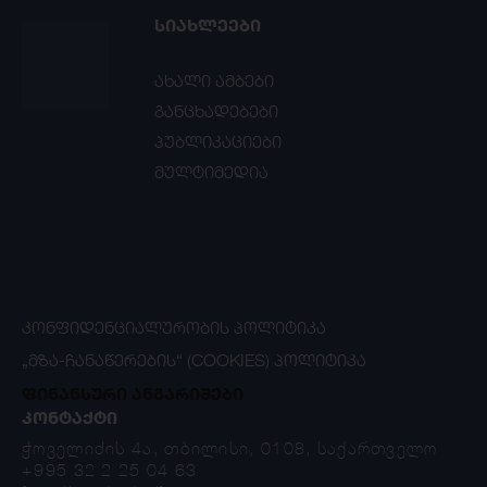
ᲡᲘᲐᲮᲚᲔᲔᲑᲘ
ახალი ამბები
განცხადებები
პუბლიკაციები
მულტიმედია
ᲙᲝᲜᲤᲘᲓᲔᲜᲪᲘᲐᲚᲣᲠᲝᲑᲘᲡ ᲞᲝᲚᲘᲢᲘᲙᲐ
„ᲛᲖᲐ-ᲩᲐᲜᲐᲬᲔᲠᲔᲑᲘᲡ“ (COOKIES) ᲞᲝᲚᲘᲢᲘᲙᲐ
ფინანსური ანგარიშები
ᲙᲝᲜᲢᲐᲥᲢᲘ
ჭოველიძის 4ა, თბილისი, 0108, საქართველო
+995 32 2 25 04 63