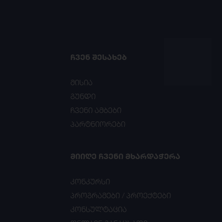
ᲩᲕᲔᲜ ᲨᲔᲡᲐᲮᲔᲑ
მისია
გუნდი
ჩვენი ამბები
პარტნიორები
ᲛᲘᲘᲦᲔ ᲩᲕᲔᲜᲘ ᲛᲮᲐᲠᲓᲐᲭᲔᲠᲐ
კონკურსი
პროგრამები / პროექტები
კონსულტაცია