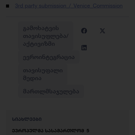
3rd party submission_/_Venice_Commission
ᲒᲐᲛᲝᲮᲐᲢᲕᲘᲡ
ᲗᲐᲕᲘᲡᲣᲤᲚᲔᲑᲐ/
ᲐᲥᲢᲘᲕᲘᲖᲛᲘ
ᲔᲕᲠᲝᲘᲜᲢᲔᲒᲠᲐᲪᲘᲐ
ᲗᲐᲕᲘᲡᲣᲤᲐᲚᲘ
ᲛᲔᲓᲘᲐ
ᲛᲐᲠᲗᲚᲛᲡᲐᲯᲣᲚᲔᲑᲐ
სიახლეები
ევროპულმა სასამართლომ 5