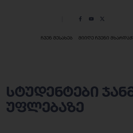
ჩვენ შესახებ
მიიღე ჩვენი მხარდაჭ
სტუდენტები ჯა
უფლებაზე