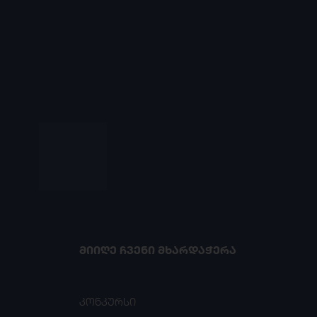
ᲛᲘᲘᲦᲔ ᲩᲕᲔᲜᲘ ᲛᲮᲐᲠᲓᲐᲭᲔᲠᲐ
კონკურსი