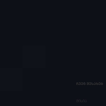
ᲩᲕᲔᲜ ᲨᲔᲡᲐᲮᲔᲑ
მისია