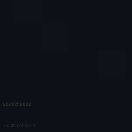
ᲡᲘᲐᲮᲚᲔᲔᲑᲘ
ახალი ამბები