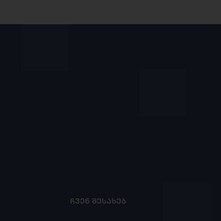
ᲩᲕᲔᲜ ᲨᲔᲡᲐᲮᲔᲑ