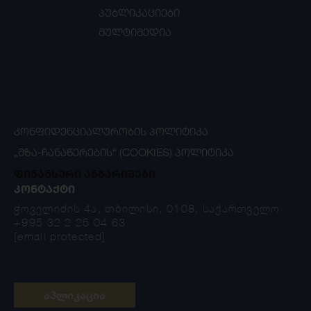
პუბლიკაციები
მულტიმედია
ᲙᲝᲜᲤᲘᲓᲔᲜᲪᲘᲐᲚᲣᲠᲝᲑᲘᲡ ᲞᲝᲚᲘᲢᲘᲙᲐ
„ᲛᲖᲐ-ᲩᲐᲜᲐᲬᲔᲠᲔᲑᲘᲡ“ (COOKIES) ᲞᲝᲚᲘᲢᲘᲙᲐ
ფინანსური ანგარიშები
ᲙᲝᲜᲢᲐᲥᲢᲘ
ჭოველიძის 4ა, თბილისი, 0108, საქართველო
+995 32 2 25 04 63
[email protected]
აპლიკაცია