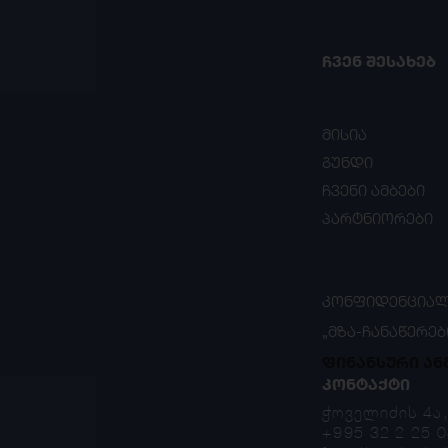
ᲩᲕᲔᲜ ᲨᲔᲡᲐᲮᲔᲑ
მისია
გუნდი
ჩვენი ამბები
პარტნიორები
ᲙᲝᲜᲤᲘᲓᲔᲜᲪᲘᲐᲚ
„ᲛᲖᲐ-ᲩᲐᲜᲐᲬᲔᲠᲔᲑ
ფინანსური ან
ᲙᲝᲜᲢᲐᲥᲢᲘ
ჭოველიძის 4ა
+995 32 2 25 0