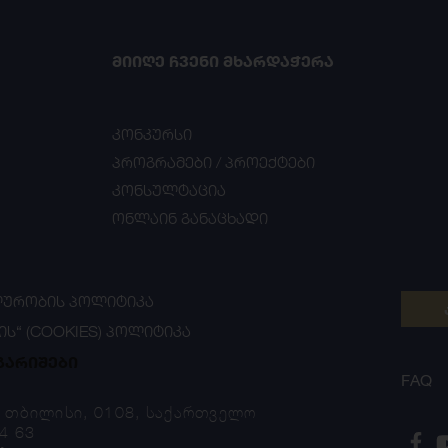
ᲛᲘᲘᲦᲔ ᲩᲕᲔᲜᲘ ᲛᲮᲐᲠᲓᲐᲭᲔᲠᲐ
კონკურსი
პროგრამები / პროექტები
კონსულტაცია
ონლაინ განაცხადი
ᲣᲠᲝᲑᲘᲡ ᲞᲝᲚᲘᲢᲘᲙᲐ
ᲘᲡ“ (COOKIES) ᲞᲝᲚᲘᲢᲘᲙᲐ
გარიშები
FAQ
, თბილისი, 0108, საქართველო
4 63