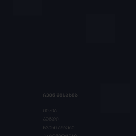
ᲩᲕᲔᲜ ᲨᲔᲡᲐᲮᲔᲑ
მისია
გუნდი
ჩვენი ამბები