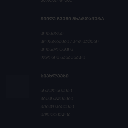
პარტნიორები
ᲛᲘᲘᲦᲔ ᲩᲕᲔᲜᲘ ᲛᲮᲐᲠᲓᲐᲭᲔᲠᲐ
კონკურსი
პროგრამები / პროექტები
კონსულტაცია
ონლაინ განაცხადი
ᲡᲘᲐᲮᲚᲔᲔᲑᲘ
ახალი ამბები
განცხადებები
პუბლიკაციები
მულტიმედია