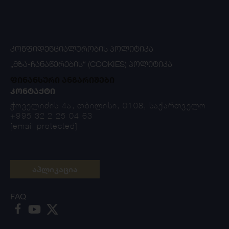
ᲙᲝᲜᲤᲘᲓᲔᲜᲪᲘᲐᲚᲣᲠᲝᲑᲘᲡ ᲞᲝᲚᲘᲢᲘᲙᲐ
„ᲛᲖᲐ-ᲩᲐᲜᲐᲬᲔᲠᲔᲑᲘᲡ“ (COOKIES) ᲞᲝᲚᲘᲢᲘᲙᲐ
ფინანსური ანგარიშები
ᲙᲝᲜᲢᲐᲥᲢᲘ
ჭოველიძის 4ა, თბილისი, 0108, საქართველო
+995 32 2 25 04 63
[email protected]
აპლიკაცია
FAQ