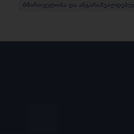
ᲛᲛᲐᲠᲗᲕᲔᲚᲝᲑᲐ ᲓᲐ ᲐᲜᲒᲐᲠᲘᲨᲕᲐᲚᲓᲔᲑᲣ