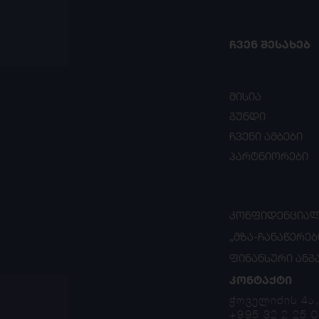
ᲩᲕᲔᲜ ᲨᲔᲡᲐᲮᲔᲑ
მისია
გუნდი
ჩვენი ამბები
პარტნიორები
ᲙᲝᲜᲤᲘᲓᲔᲜᲪᲘᲐᲚ
„ᲛᲖᲐ-ᲩᲐᲜᲐᲬᲔᲠᲔᲑ
ᲤᲘᲜᲐᲜᲡᲣᲠᲘ ᲐᲜᲒ
ᲙᲝᲜᲢᲐᲥᲢᲘ
ჭოველიძის 4ა
+995 32 2 25 0