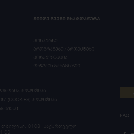
ᲛᲘᲘᲦᲔ ᲩᲕᲔᲜᲘ ᲛᲮᲐᲠᲓᲐᲭᲔᲠᲐ
კონკურსი
პროგრამები / პროექტები
კონსულტაცია
ონლაინ განაცხადი
ᲣᲠᲝᲑᲘᲡ ᲞᲝᲚᲘᲢᲘᲙᲐ
ᲘᲡ“ (COOKIES) ᲞᲝᲚᲘᲢᲘᲙᲐ
ᲐᲠᲘᲨᲔᲑᲘ
FAQ
, თბილისი, 0108, საქართველო
4 63