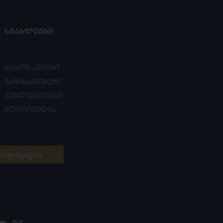
ᲡᲘᲐᲮᲚᲔᲔᲑᲘ
ახალი ამბები
განცხადებები
პუბლიკაციები
მულტიმედია
აპლიკაცია