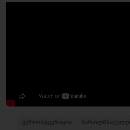
ᲔᲕᲠᲝᲘᲜᲢᲔᲒᲠᲐᲪᲘᲐ
ᲛᲐᲠᲗᲚᲛᲡᲐᲯᲣᲚᲔ