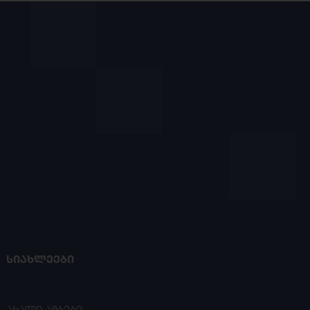
ᲡᲘᲐᲮᲚᲔᲔᲑᲘ
ახალი ამბები