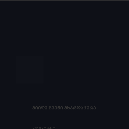
ᲛᲘᲘᲦᲔ ᲩᲕᲔᲜᲘ ᲛᲮᲐᲠᲓᲐᲭᲔᲠᲐ
კონკურსი